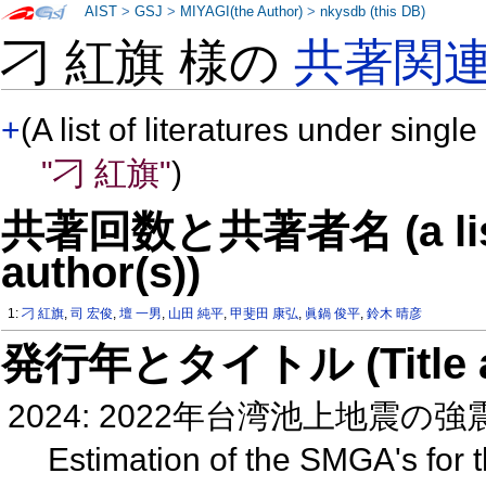
AIST
>
GSJ
>
MIYAGI(the Author)
>
nkysdb (this DB)
刁 紅旗 様の
共著関
+
(A list of literatures under single
"刁 紅旗"
)
共著回数と共著者名 (a list o
author(s))
1:
刁 紅旗
,
司 宏俊
,
壇 一男
,
山田 純平
,
甲斐田 康弘
,
眞鍋 俊平
,
鈴木 晴彦
発行年とタイトル (Title and 
2024: 2022年台湾池上地震の強
Estimation of the SMGA's for