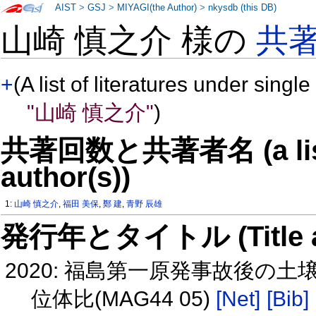
AIST
>
GSJ
>
MIYAGI(the Author)
>
nkysdb (this DB)
山崎 慎之介 様の
共
+
(A list of literatures under single
"山崎 慎之介"
)
共著回数と共著者名 (a list o
author(s))
1:
山崎 慎之介
,
福田 美保
,
鄭 建
,
青野 辰雄
発行年とタイトル (Title and 
2020: 福島第一原発事故後の土壌
位体比(MAG44 05)
[Net]
[Bib]