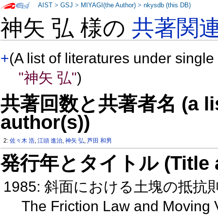
AIST
>
GSJ
>
MIYAGI(the Author)
>
nkysdb (this DB)
神矢 弘 様の
共著関
+
(A list of literatures under single
"神矢 弘"
)
共著回数と共著者名 (a list o
author(s))
2:
佐々木 浩
,
江頭 進治
,
神矢 弘
,
芦田 和男
発行年とタイトル (Title and 
1985: 斜面における土塊の抵
The Friction Law and Moving V