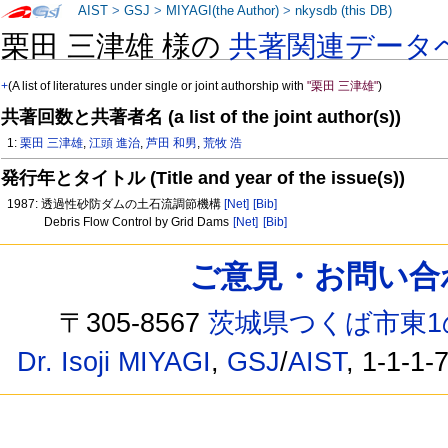
AIST
>
GSJ
>
MIYAGI(the Author)
>
nkysdb (this DB)
栗田 三津雄 様の
共著関連データ
+
(A list of literatures under single or joint authorship with
"栗田 三津雄"
)
共著回数と共著者名 (a list of the joint author(s))
1:
栗田 三津雄
,
江頭 進治
,
芦田 和男
,
荒牧 浩
発行年とタイトル (Title and year of the issue(s))
1987: 透過性砂防ダムの土石流調節機構
[Net]
[Bib]
Debris Flow Control by Grid Dams
[Net]
[Bib]
ご意見・お問い合わせ /
〒305-8567
茨城県つくば市東1
Dr. Isoji MIYAGI
,
GSJ
/
AIST
, 1-1-1-