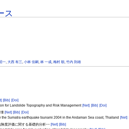
ース
 昭一
,
大西 有三
,
小林 佳嗣
,
林 一成
,
梅村 順
,
竹内 則雄
t]
[Bib]
[Doi]
ation for Landslide Topography and Risk Management
[Net]
[Bib]
[Doi]
破壊
[Net]
[Bib]
[Doi]
 by the Sumatra earthquake tsunami 2004 in the Andaman Sea coast, Thailand
[Net]
危険度評価に関する基礎的分析−−
[Net]
[Bib]