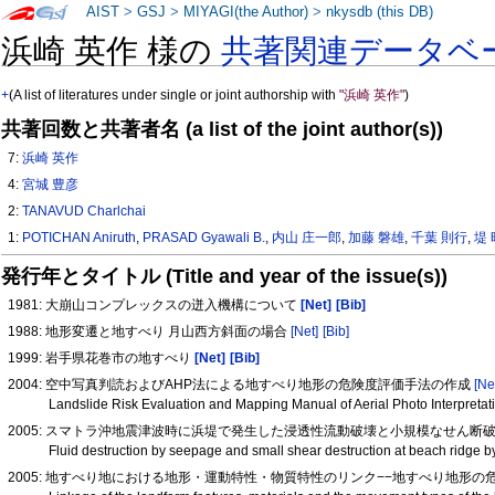
AIST
>
GSJ
>
MIYAGI(the Author)
>
nkysdb (this DB)
浜崎 英作 様の
共著関連データベ
+
(A list of literatures under single or joint authorship with
"浜崎 英作"
)
共著回数と共著者名 (a list of the joint author(s))
7:
浜崎 英作
4:
宮城 豊彦
2:
TANAVUD Charlchai
1:
POTICHAN Aniruth
,
PRASAD Gyawali B.
,
内山 庄一郎
,
加藤 磐雄
,
千葉 則行
,
堤
発行年とタイトル (Title and year of the issue(s))
1981: 大崩山コンプレックスの迸入機構について
[Net]
[Bib]
1988: 地形変遷と地すべり 月山西方斜面の場合
[Net]
[Bib]
1999: 岩手県花巻市の地すべり
[Net]
[Bib]
2004: 空中写真判読およびAHP法による地すべり地形の危険度評価手法の作成
[Ne
Landslide Risk Evaluation and Mapping Manual of Aerial Photo Interpret
2005: スマトラ沖地震津波時に浜堤で発生した浸透性流動破壊と小規模なせん断
Fluid destruction by seepage and small shear destruction at beach ridge
2005: 地すべり地における地形・運動特性・物質特性のリンク−−地すべり地形の