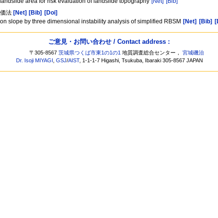
landslide area for risk evaluation of landslide topography
[Net]
[Bib]
評価法
[Net]
[Bib]
[Doi]
ion slope by three dimensional instability analysis of simplified RBSM
[Net]
[Bib]
[
ご意見・お問い合わせ / Contact address :
〒305-8567
茨城県つくば市東1の1の1
地質調査総合センター，
宮城磯治
Dr. Isoji MIYAGI
,
GSJ
/
AIST
, 1-1-1-7 Higashi, Tsukuba, Ibaraki 305-8567 JAPAN