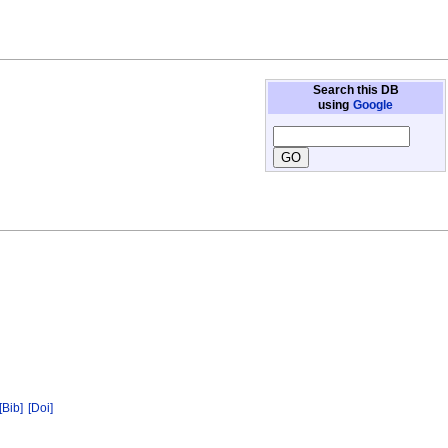
Search this DB
using
Google
[Bib]
[Doi]