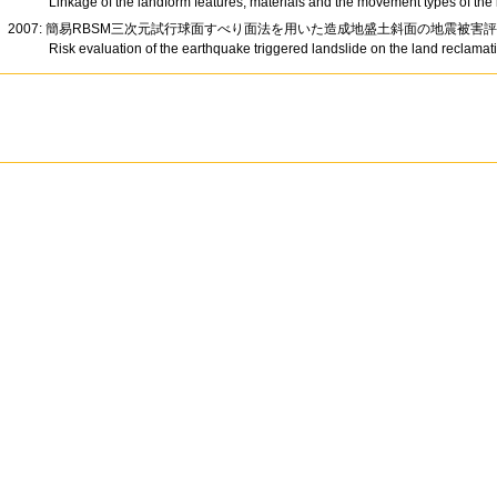
Linkage of the landform features, materials and the movement types of the 
2007: 簡易RBSM三次元試行球面すべり面法を用いた造成地盛土斜面の地震被害
Risk evaluation of the earthquake triggered landslide on the land reclamat