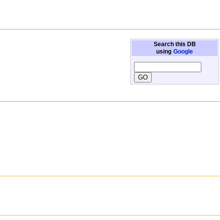
Search this DB
using
Google