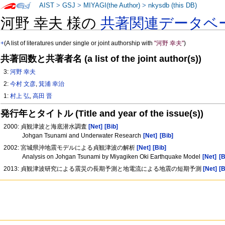
AIST
>
GSJ
>
MIYAGI(the Author)
>
nkysdb (this DB)
河野 幸夫 様の
共著関連データベ
+
(A list of literatures under single or joint authorship with
"河野 幸夫"
)
共著回数と共著者名 (a list of the joint author(s))
3:
河野 幸夫
2:
今村 文彦
,
箕浦 幸治
1:
村上 弘
,
高田 晋
発行年とタイトル (Title and year of the issue(s))
2000: 貞観津波と海底潜水調査
[Net]
[Bib]
Johgan Tsunami and Underwater Research
[Net]
[Bib]
2002: 宮城県沖地震モデルによる貞観津波の解析
[Net]
[Bib]
Analysis on Johgan Tsunami by Miyagiken Oki Earthquake Model
[Net]
[B
2013: 貞観津波研究による震災の長期予測と地電流による地震の短期予測
[Net]
[B