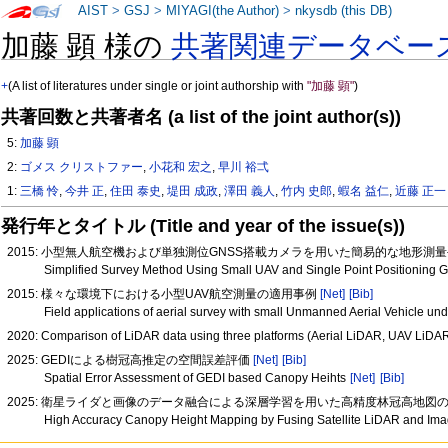
AIST
>
GSJ
>
MIYAGI(the Author)
>
nkysdb (this DB)
加藤 顕 様の
共著関連データベー
+
(A list of literatures under single or joint authorship with
"加藤 顕"
)
共著回数と共著者名 (a list of the joint author(s))
5:
加藤 顕
2:
ゴメス クリストファー
,
小花和 宏之
,
早川 裕弌
1:
三橋 怜
,
今井 正
,
住田 泰史
,
堤田 成政
,
澤田 義人
,
竹内 史郎
,
蝦名 益仁
,
近藤 正一
発行年とタイトル (Title and year of the issue(s))
2015: 小型無人航空機および単独測位GNSS搭載カメラを用いた簡易的な地形測
Simplified Survey Method Using Small UAV and Single Point Positioning
2015: 様々な環境下における小型UAV航空測量の適用事例
[Net]
[Bib]
Field applications of aerial survey with small Unmanned Aerial Vehicle un
2020: Comparison of LiDAR data using three platforms (Aerial LiDAR, UAV LiDAR,
2025: GEDIによる樹冠高推定の空間誤差評価
[Net]
[Bib]
Spatial Error Assessment of GEDI based Canopy Heihts
[Net]
[Bib]
2025: 衛星ライダと画像のデータ融合による深層学習を用いた高精度林冠高地図
High Accuracy Canopy Height Mapping by Fusing Satellite LiDAR and Im