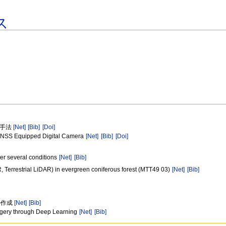
ス
量手法
[Net]
[Bib]
[Doi]
 GNSS Equipped Digital Camera
[Net]
[Bib]
[Doi]
der several conditions
[Net]
[Bib]
 Terrestrial LiDAR) in evergreen coniferous forest (MTT49 03)
[Net]
[Bib]
の作成
[Net]
[Bib]
agery through Deep Learning
[Net]
[Bib]