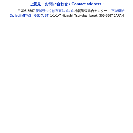
ご意見・お問い合わせ / Contact address :
〒305-8567
茨城県つくば市東1の1の1
地質調査総合センター，
宮城磯治
Dr. Isoji MIYAGI
,
GSJ
/
AIST
, 1-1-1-7 Higashi, Tsukuba, Ibaraki 305-8567 JAPAN