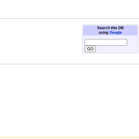
Search this DB
using
Google