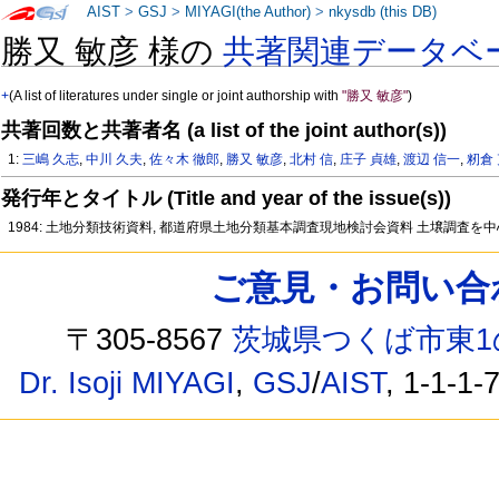
AIST
>
GSJ
>
MIYAGI(the Author)
>
nkysdb (this DB)
勝又 敏彦 様の
共著関連データベ
+
(A list of literatures under single or joint authorship with
"勝又 敏彦"
)
共著回数と共著者名 (a list of the joint author(s))
1:
三嶋 久志
,
中川 久夫
,
佐々木 徹郎
,
勝又 敏彦
,
北村 信
,
庄子 貞雄
,
渡辺 信一
,
籾倉
発行年とタイトル (Title and year of the issue(s))
1984: 土地分類技術資料, 都道府県土地分類基本調査現地検討会資料 土壌調査を
ご意見・お問い合わせ /
〒305-8567
茨城県つくば市東1
Dr. Isoji MIYAGI
,
GSJ
/
AIST
, 1-1-1-