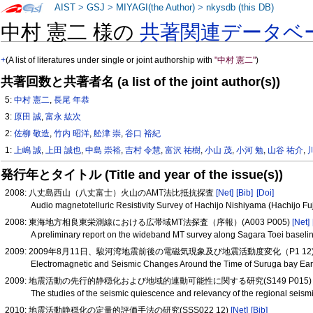
AIST
>
GSJ
>
MIYAGI(the Author)
>
nkysdb (this DB)
中村 憲二 様の
共著関連データベ
+
(A list of literatures under single or joint authorship with
"中村 憲二"
)
共著回数と共著者名 (a list of the joint author(s))
5:
中村 憲二
,
長尾 年恭
3:
原田 誠
,
富永 紘次
2:
佐柳 敬造
,
竹内 昭洋
,
舩津 崇
,
谷口 裕紀
1:
上嶋 誠
,
上田 誠也
,
中島 崇裕
,
吉村 令慧
,
富沢 祐樹
,
小山 茂
,
小河 勉
,
山谷 祐介
,
発行年とタイトル (Title and year of the issue(s))
2008: 八丈島西山（八丈富士）火山のAMT法比抵抗探査
[Net]
[Bib]
[Doi]
Audio magnetotelluric Resistivity Survey of Hachijo Nishiyama (Hachijo Fuj
2008: 東海地方相良東栄測線における広帯域MT法探査（序報）(A003 P005)
[Net]
A preliminary report on the wideband MT survey along Sagara Toei baseli
2009: 2009年8月11日、駿河湾地震前後の電磁気現象及び地震活動度変化（P1 
Electromagnetic and Seismic Changes Around the Time of Suruga bay Ear
2009: 地震活動の先行的静穏化および地域的連動可能性に関する研究(S149 P015
The studies of the seismic quiescence and relevancy of the regional seis
2010: 地震活動静穏化の定量的評価手法の研究(SSS022 12)
[Net]
[Bib]