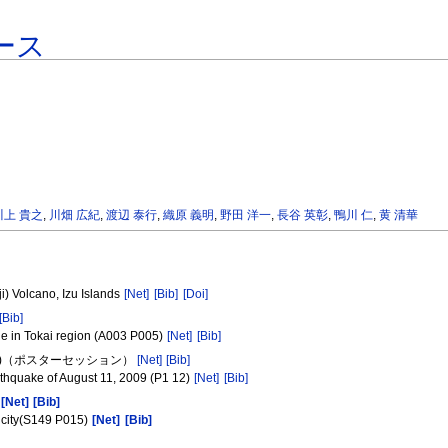
ース
川上 貴之
,
川畑 広紀
,
渡辺 泰行
,
織原 義明
,
野田 洋一
,
長谷 英彰
,
鴨川 仁
,
黄 清華
i) Volcano, Izu Islands
[Net]
[Bib]
[Doi]
[Bib]
ne in Tokai region (A003 P005)
[Net]
[Bib]
12)（ポスターセッション）
[Net]
[Bib]
thquake of August 11, 2009 (P1 12)
[Net]
[Bib]
)
[Net]
[Bib]
micity(S149 P015)
[Net]
[Bib]