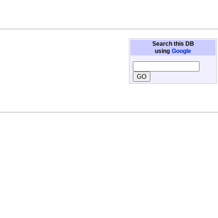
Search this DB
using
Google