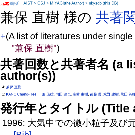
AIST
>
GSJ
>
MIYAGI(the Author)
>
nkysdb (this DB)
兼保 直樹 様の
共著
+
(A list of literatures under single
"兼保 直樹"
)
共著回数と共著者名 (a list o
author(s))
4:
兼保 直樹
1:
KANG Chang-Hee
,
下形 茂雄
,
内田 達也
,
宗林 由樹
,
後藤 優
,
水野 建樹
,
熊田 英
発行年とタイトル (Title and 
1996: 大気中での微小粒子及
[Bib]