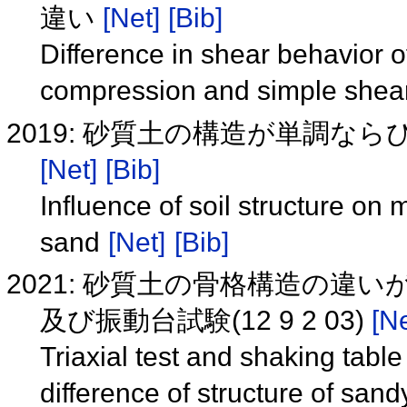
違い
[Net]
[Bib]
Difference in shear behavior of
compression and simple shea
2019: 砂質土の構造が単調な
[Net]
[Bib]
Influence of soil structure on
sand
[Net]
[Bib]
2021: 砂質土の骨格構造の違
及び振動台試験(12 9 2 03)
[Ne
Triaxial test and shaking table
difference of structure of sand