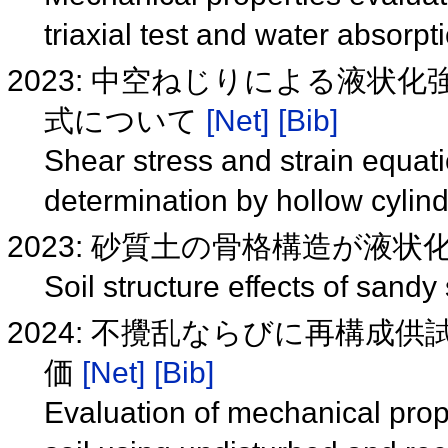
triaxial test and water absorpt
2023: 中空ねじりによる液
式について
[Net]
[Bib]
Shear stress and strain equati
determination by hollow cylind
2023: 砂質土の骨格構造が液
Soil structure effects of sandy
2024: 不攪乱ならびに再構成
価
[Net]
[Bib]
Evaluation of mechanical pro