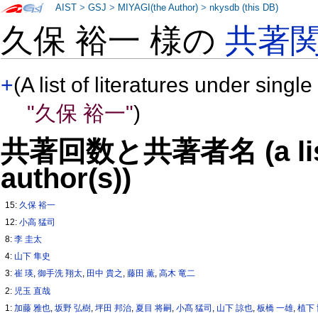
AIST
>
GSJ
>
MIYAGI(the Author)
>
nkysdb (this DB)
久保 裕一 様の
共著
+
(A list of literatures under single
"久保 裕一"
)
共著回数と共著者名 (a list o
author(s))
15:
久保 裕一
12:
小高 猛司
8:
李 圭太
4:
山下 隼史
3:
崔 瑛
,
御手洗 翔太
,
田中 貴之
,
藤田 薫
,
高木 竜二
2:
児玉 直哉
1:
加藤 雅也
,
坂野 弘樹
,
坪田 邦治
,
夏目 将嗣
,
小髙 猛司
,
山下 諒也
,
板橋 一雄
,
植下