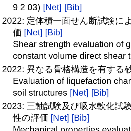
9 2 03)
[Net]
[Bib]
2022: 定体積一面せん断試験
価
[Net]
[Bib]
Shear strength evaluation of 
constant volume direct shear 
2022: 異なる骨格構造を有す
Evaluation of liquefaction chara
soil structures
[Net]
[Bib]
2023: 三軸試験及び吸水軟化
性の評価
[Net]
[Bib]
Mechanical properties evaluati