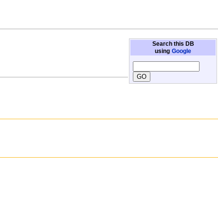
Search this DB
using
Google