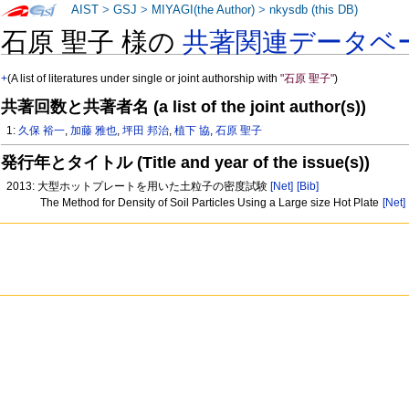
AIST
>
GSJ
>
MIYAGI(the Author)
>
nkysdb (this DB)
石原 聖子 様の
共著関連データベ
+
(A list of literatures under single or joint authorship with
"石原 聖子"
)
共著回数と共著者名 (a list of the joint author(s))
1:
久保 裕一
,
加藤 雅也
,
坪田 邦治
,
植下 協
,
石原 聖子
発行年とタイトル (Title and year of the issue(s))
2013: 大型ホットプレートを用いた土粒子の密度試験
[Net]
[Bib]
The Method for Density of Soil Particles Using a Large size Hot Plate
[Net]