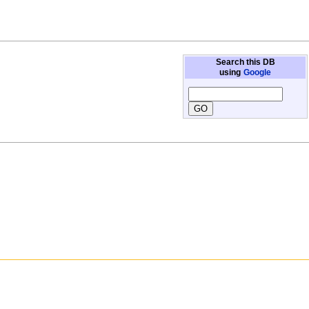
Search this DB
using
Google