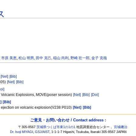
ス
,
市原 美恵
,
松山 明男
,
田中 克己
,
稲山 尚利
,
野崎 壮一郎
,
金子 克哉
)
[Net]
[Bib]
005)
[Net]
[Bib]
oi]
r Volcanic Explosions, MOVE(poser session)
[Net]
[Bib]
[Doi]
]
[Bib]
s ejection on volcanic explosion(V238 P010)
[Net]
[Bib]
ご意見・お問い合わせ / Contact address :
〒305-8567
茨城県つくば市東1の1の1
地質調査総合センター，
宮城磯治
Dr. Isoji MIYAGI
,
GSJ
/
AIST
, 1-1-1-7 Higashi, Tsukuba, Ibaraki 305-8567 JAPAN