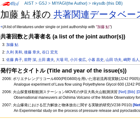
AIST
>
GSJ
>
MIYAGI(the Author)
>
nkysdb (this DB)
加藤 鮎 様の
共著関連データベー
+
(A list of literatures under single or joint authorship with
"加藤 鮎"
)
共著回数と共著者名 (a list of the joint author(s))
3:
加藤 鮎
2:
久利 美和
,
後藤 章夫
,
谷口 宏充
1:
佐藤 典子
,
前野 深
,
土田 庸夫
,
大場 司
,
小川 俊広
,
小暮 昌史
,
山田 功夫
,
嶋野 岳人
発行年とタイトル (Title and year of the issue(s))
2006: ポリエチレングリコール600(PEG600)を用いた溶岩流再現実験(J242 P005
Analogue experiment of Lava flow using Polyethylene Glycol 600 (J242 P
2006: 火山探査移動観測ステーションMOVEの伊豆大島火山観測演習
[Net]
[Bib]
[D
Observational maneuvers at Oshima Volcano of the Mobile Observatory fo
2007: 火山爆発における圧力解放と物体放出に関する実験的研究(V238 P010)
[Net
An Experimental study on the process of pressure release and pyroclastic