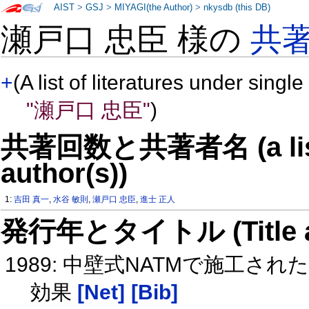
AIST
>
GSJ
>
MIYAGI(the Author)
>
nkysdb (this DB)
瀬戸口 忠臣 様の
共
+
(A list of literatures under single
"瀬戸口 忠臣"
)
共著回数と共著者名 (a list o
author(s))
1:
吉田 真一
,
水谷 敏則
,
瀬戸口 忠臣
,
進士 正人
発行年とタイトル (Title and 
1989: 中壁式NATMで施工
効果
[Net]
[Bib]