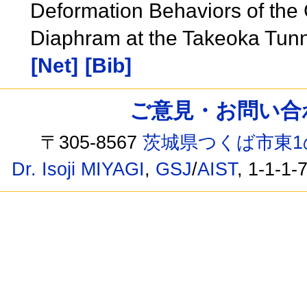
Deformation Behaviors of the 
Diaphram at the Takeoka Tunn
[Net]
[Bib]
ご意見・お問い合わせ /
〒305-8567
茨城県つくば市東1
Dr. Isoji MIYAGI
,
GSJ
/
AIST
, 1-1-1-