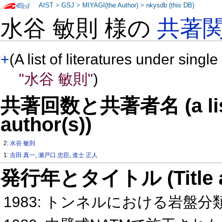
AIST
>
GSJ
>
MIYAGI(the Author)
>
nkysdb (this DB)
水谷 敏則 様の
共著
+
(A list of literatures under single
"水谷 敏則"
)
共著回数と共著者名 (a list o
author(s))
2:
水谷 敏則
1:
吉田 真一
,
瀬戸口 忠臣
,
進士 正人
発行年とタイトル (Title and 
1983: トンネルにおける岩盤