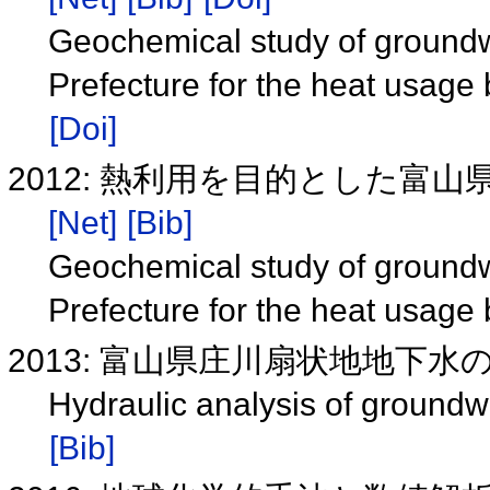
Geochemical study of groundw
Prefecture for the heat usag
[Doi]
2012: 熱利用を目的とした富
[Net]
[Bib]
Geochemical study of groundw
Prefecture for the heat usag
2013: 富山県庄川扇状地地下
Hydraulic analysis of groundw
[Bib]