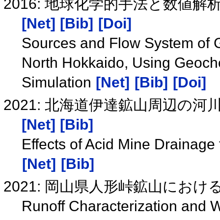
2016: 地球化学的手法と数値
[Net]
[Bib]
[Doi]
Sources and Flow System of 
North Hokkaido, Using Geoch
Simulation
[Net]
[Bib]
[Doi]
2021: 北海道伊達鉱山周辺の
[Net]
[Bib]
Effects of Acid Mine Drainage
[Net]
[Bib]
2021: 岡山県人形峠鉱山にお
Runoff Characterization and W