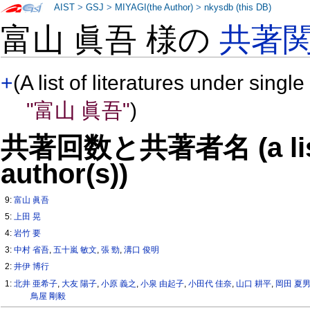
AIST
>
GSJ
>
MIYAGI(the Author)
>
nkysdb (this DB)
富山 眞吾 様の
共著
+
(A list of literatures under single
"富山 眞吾"
)
共著回数と共著者名 (a list o
author(s))
9:
富山 眞吾
5:
上田 晃
4:
岩竹 要
3:
中村 省吾
,
五十嵐 敏文
,
張 勁
,
溝口 俊明
2:
井伊 博行
1:
北井 亜希子
,
大友 陽子
,
小原 義之
,
小泉 由起子
,
小田代 佳奈
,
山口 耕平
,
岡田 夏
鳥屋 剛毅