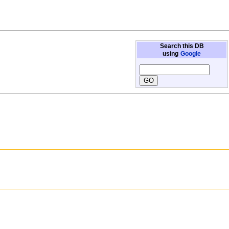
Search this DB
using
Google