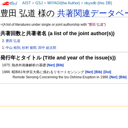
AIST
>
GSJ
>
MIYAGI(the Author)
>
nkysdb (this DB)
豊田 弘道 様の
共著関連データベ
+
(A list of literatures under single or joint authorship with
"豊田 弘道"
)
共著回数と共著者名 (a list of the joint author(s))
2:
豊田 弘道
1:
中山 裕則
,
杉村 俊郎
,
田中 総太郎
発行年とタイトル (Title and year of the issue(s))
1975: 熱赤外画像解析の基礎
[Net]
[Bib]
1986: 昭和61年伊豆大島に係わるリモートセンシング
[Net]
[Bib]
[Doi]
Remote Sensing Concerning the Izu Oshima Eruption in 1986
[Net]
[Bib]