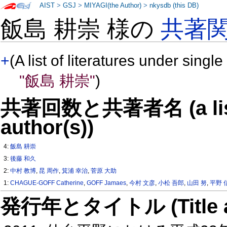
AIST
>
GSJ
>
MIYAGI(the Author)
>
nkysdb (this DB)
飯島 耕崇 様の
共著
+
(A list of literatures under single
"飯島 耕崇"
)
共著回数と共著者名 (a list o
author(s))
4:
飯島 耕崇
3:
後藤 和久
2:
中村 教博
,
昆 周作
,
箕浦 幸治
,
菅原 大助
1:
CHAGUE-GOFF Catherine
,
GOFF Jamaes
,
今村 文彦
,
小松 吾郎
,
山田 努
,
平野 
発行年とタイトル (Title and 