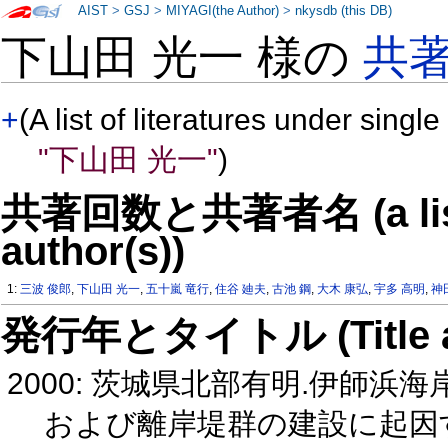
AIST
>
GSJ
>
MIYAGI(the Author)
>
nkysdb (this DB)
下山田 光一 様の
共
+
(A list of literatures under single
"下山田 光一"
)
共著回数と共著者名 (a list o
author(s))
1:
三波 俊郎
,
下山田 光一
,
五十嵐 竜行
,
住谷 廸夫
,
古池 鋼
,
大木 康弘
,
宇多 高明
,
神
発行年とタイトル (Title and 
2000: 茨城県北部有明.伊師
および離岸堤群の建設に起因