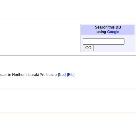
Search this DB
using
Google
st in Northern Ibaraki Prefecture
[Net]
[Bib]