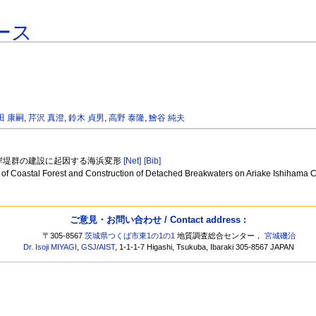
ース
田 康嗣
,
芹沢 真澄
,
鈴木 貞男
,
高野 泰隆
,
鱠谷 純夫
離岸堤群の建設に起因する海浜変形
[Net]
[Bib]
Coastal Forest and Construction of Detached Breakwaters on Ariake Ishihama Coa
ご意見・お問い合わせ / Contact address :
〒305-8567
茨城県つくば市東1の1の1
地質調査総合センター，
宮城磯治
Dr. Isoji MIYAGI
,
GSJ
/
AIST
, 1-1-1-7 Higashi, Tsukuba, Ibaraki 305-8567 JAPAN