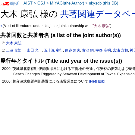
AIST
>
GSJ
>
MIYAGI(the Author)
>
nkysdb (this DB)
大木 康弘 様の
共著関連データベ
+
(A list of literatures under single or joint authorship with
"大木 康弘"
)
共著回数と共著者名 (a list of the joint author(s))
2:
大木 康弘
1:
三波 俊郎
,
下山田 光一
,
五十嵐 竜行
,
住谷 廸夫
,
古池 鋼
,
宇多 高明
,
宮浦 喜和
,
神
発行年とタイトル (Title and year of the issue(s))
2000: 茨城県北部有明.伊師浜海岸における市街地の発達，保安林の拡張および
Beach Changes Triggered by Seaward Development of Towns, Expansion of 
2000: 超音波式底質判別装置による底質調査について
[Net]
[Bib]