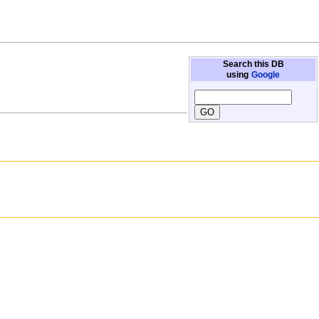
Search this DB
using
Google