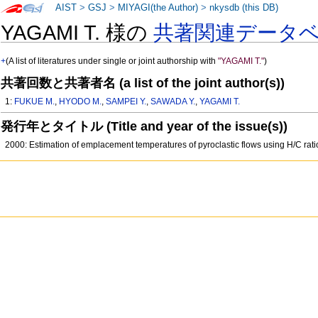
AIST
>
GSJ
>
MIYAGI(the Author)
>
nkysdb (this DB)
YAGAMI T. 様の
共著関連データ
+
(A list of literatures under single or joint authorship with
"YAGAMI T."
)
共著回数と共著者名 (a list of the joint author(s))
1:
FUKUE M.
,
HYODO M.
,
SAMPEI Y.
,
SAWADA Y.
,
YAGAMI T.
発行年とタイトル (Title and year of the issue(s))
2000: Estimation of emplacement temperatures of pyroclastic flows using H/C ra