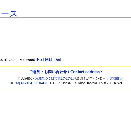
ベース
tios of carbonized wood
[Net]
[Bib]
[Doi]
ご意見・お問い合わせ / Contact address :
〒305-8567
茨城県つくば市東1の1の1
地質調査総合センター，
宮城磯治
Dr. Isoji MIYAGI
,
GSJ
/
AIST
, 1-1-1-7 Higashi, Tsukuba, Ibaraki 305-8567 JAPAN