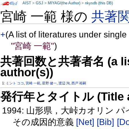
AIST
>
GSJ
>
MIYAGI(the Author)
>
nkysdb (this DB)
宮崎 一範 様の
共著
+
(A list of literatures under single
"宮崎 一範"
)
共著回数と共著者名 (a list o
author(s))
1:
ミント ココ
,
宮崎 一範
,
星野 健一
,
渡辺 洵
,
西戸 裕嗣
発行年とタイトル (Title and 
1994: 山形県，大峠カオリン
その成因的意義
[Net]
[Bib]
[Do