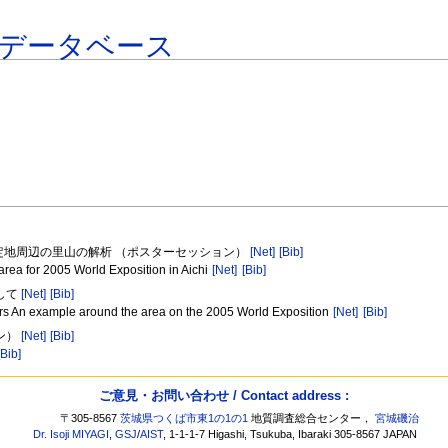
データベース
予定地周辺の里山の解析 （ポスターセッション）
[Net]
[Bib]
area for 2005 World Exposition in Aichi
[Net]
[Bib]
して
[Net]
[Bib]
ears An example around the area on the 2005 World Exposition
[Net]
[Bib]
ン）
[Net]
[Bib]
[Bib]
ご意見・お問い合わせ / Contact address :
〒305-8567
茨城県つくば市東1の1の1
地質調査総合センター，
宮城磯治
Dr. Isoji MIYAGI
,
GSJ
/
AIST
, 1-1-1-7 Higashi, Tsukuba, Ibaraki 305-8567 JAPAN