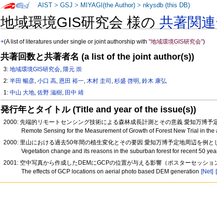
AIST
>
GSJ
>
MIYAGI(the Author)
>
nkysdb (this DB)
地域環境GIS研究会 様の
共著関連
+
(A list of literatures under single or joint authorship with
"地域環境GIS研究会"
)
共著回数と共著者名 (a list of the joint author(s))
3:
地域環境GIS研究会
,
隈元 崇
2:
半田 暢彦
,
小口 高
,
恩田 裕一
,
木村 圭司
,
杉盛 啓明
,
鈴木 康弘
1:
中山 大地
,
佐野 滋樹
,
田中 靖
発行年とタイトル (Title and year of the issue(s))
2000: 先端的リモートセンシング技術による森林成長計測とその意義 愛知万博
Remote Sensing for the Measurement of Growth of Forest New Trial in the 
2000: 里山における過去50年間の植生変化とその要因 愛知万博予定地周辺を例と
Vegetation change and its reasons in the suburban forest for recent 50 y
2001: 空中写真から作成したDEMにGCPの位置が与える影響（ポスターセッショ
The effects of GCP locations on aerial photo based DEM generation
[Net]