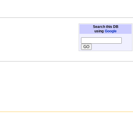
Search this DB
using
Google