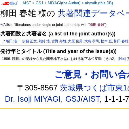
AIST
>
GSJ
>
MIYAGI(the Author)
>
nkysdb (this DB)
柳田 春雄 様の
共著関連データベ
+
(A list of literatures under single or joint authorship with
"柳田 春雄"
)
共著回数と共著者名 (a list of the joint author(s))
1:
亀田 浩一
,
伊藤 正文
,
剣持 浩
,
古野 邦雄
,
大原 俊男
,
大島 恭司
,
松本 亘
,
柳田 春雄
発行年とタイトル (Title and year of the issue(s))
1986: 観測井の記録から見た関東地下水盆における地下水位変動（その2）
[Net]
[
ご意見・お問い合わせ /
〒305-8567
茨城県つくば市東1
Dr. Isoji MIYAGI
,
GSJ
/
AIST
, 1-1-1-