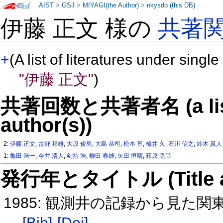
AIST
>
GSJ
>
MIYAGI(the Author)
>
nkysdb (this DB)
伊藤 正文 様の
共著
+
(A list of literatures under single
"伊藤 正文"
)
共著回数と共著者名 (a list o
author(s))
2:
伊藤 正文
,
古野 邦雄
,
大原 俊男
,
大島 恭司
,
松本 亘
,
楡井 久
,
石川 信之
,
鈴木 真人
1:
亀田 浩一
,
今井 清人
,
剣持 浩
,
柳田 春雄
,
矢田 恒晴
,
萩原 克己
発行年とタイトル (Title and 
1985: 観測井の記録から見た
[Bib]
[Doi]