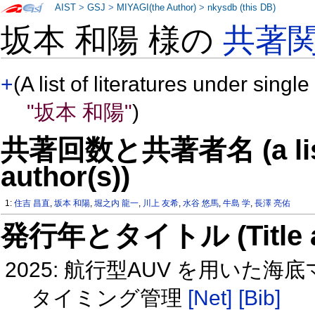
AIST
>
GSJ
>
MIYAGI(the Author)
>
nkysdb (this DB)
坂本 和陽 様の
共著
+
(A list of literatures under single
"坂本 和陽"
)
共著回数と共著者名 (a list o
author(s))
1:
住吉 昌直
,
坂本 和陽
,
堀之内 龍一
,
川上 友希
,
水谷 悠馬
,
牛島 学
,
長澤 亮佑
発行年とタイトル (Title and 
2025: 航行型AUV を用い
タイミング管理
[Net]
[Bib]