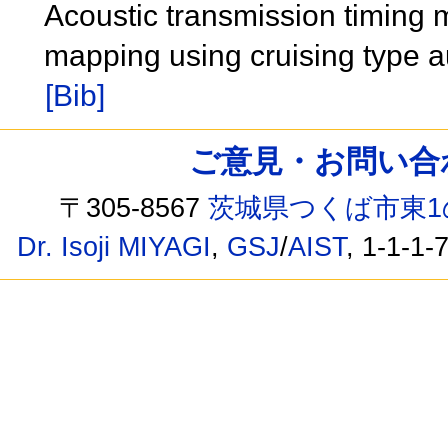
Acoustic transmission timing
mapping using cruising type 
[Bib]
ご意見・お問い合わせ /
〒305-8567
茨城県つくば市東1
Dr. Isoji MIYAGI
,
GSJ
/
AIST
, 1-1-1-