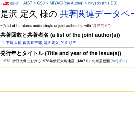
AIST
>
GSJ
>
MIYAGI(the Author)
>
nkysdb (this DB)
是沢 定久 様の
共著関連データベ
+
(A list of literatures under single or joint authorship with
"是沢 定久"
)
共著回数と共著者名 (a list of the joint author(s))
1:
下鶴 大輔
,
南雲 昭三郎
,
是沢 定久
,
笠原 順三
発行年とタイトル (Title and year of the issue(s))
1978: 伊豆大島における1978年伊豆大島地震（M=7.0）の余震観測
[Net]
[Bib]