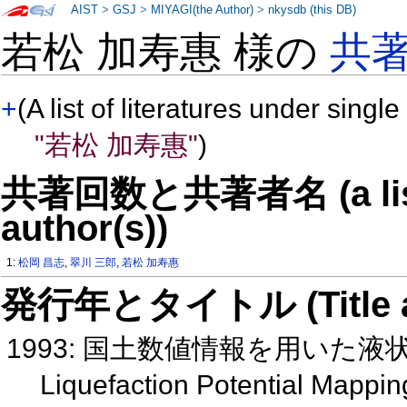
AIST
>
GSJ
>
MIYAGI(the Author)
>
nkysdb (this DB)
若松 加寿惠 様の
共
+
(A list of literatures under single
"若松 加寿惠"
)
共著回数と共著者名 (a list o
author(s))
1:
松岡 昌志
,
翠川 三郎
,
若松 加寿惠
発行年とタイトル (Title and 
1993: 国土数値情報を用いた
Liquefaction Potential Mappin