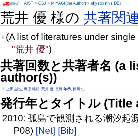
AIST
>
GSJ
>
MIYAGI(the Author)
>
nkysdb (this DB)
荒井 優 様の
共著関
+
(A list of literatures under single
"荒井 優"
)
共著回数と共著者名 (a list o
author(s))
1:
上田 誠也
,
織原 義明
,
荒井 優
,
長尾 年恭
,
鴨川 仁
発行年とタイトル (Title and 
2010: 孤島で観測される潮汐起
P08)
[Net]
[Bib]