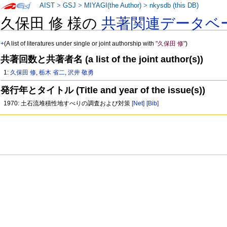
AIST
>
GSJ
>
MIYAGI(the Author)
>
nkysdb (this DB)
久保田 修 様の
共著関連データベ
+
(A list of literatures under single or joint authorship with
"久保田 修"
)
共著回数と共著者名 (a list of the joint author(s))
1:
久保田 修
,
栃木 省二
,
沢井 敬勇
発行年とタイトル (Title and year of the issue(s))
1970: 土石流堆積性地すべりの調査および対策
[Net]
[Bib]