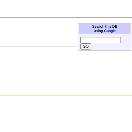
Search this DB
using
Google