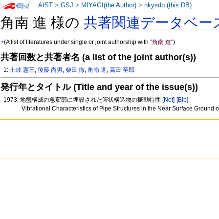
AIST
>
GSJ
>
MIYAGI(the Author)
>
nkysdb (this DB)
角南 進 様の
共著関連データベー
+
(A list of literatures under single or joint authorship with
"角南 進"
)
共著回数と共著者名 (a list of the joint author(s))
1:
土岐 憲三
,
後藤 尚男
,
柴田 徹
,
角南 進
,
高田 至郎
発行年とタイトル (Title and year of the issue(s))
1973: 地盤構成の急変部に埋設された管状構造物の振動特性
[Net]
[Bib]
Vibrational Characteristics of Pipe Structures in the Near Surface Ground 