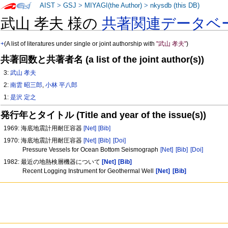
AIST
>
GSJ
>
MIYAGI(the Author)
>
nkysdb (this DB)
武山 孝夫 様の
共著関連データベ
+
(A list of literatures under single or joint authorship with
"武山 孝夫"
)
共著回数と共著者名 (a list of the joint author(s))
3:
武山 孝夫
2:
南雲 昭三郎
,
小林 平八郎
1:
是沢 定之
発行年とタイトル (Title and year of the issue(s))
1969: 海底地震計用耐圧容器
[Net]
[Bib]
1970: 海底地震計用耐圧容器
[Net]
[Bib]
[Doi]
Pressure Vessels for Ocean Bottom Seismograph
[Net]
[Bib]
[Doi]
1982: 最近の地熱検層機器について
[Net]
[Bib]
Recent Logging Instrument for Geothermal Well
[Net]
[Bib]