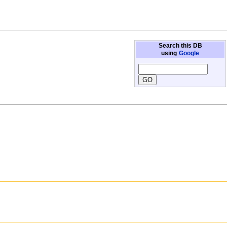
Search this DB
using
Google