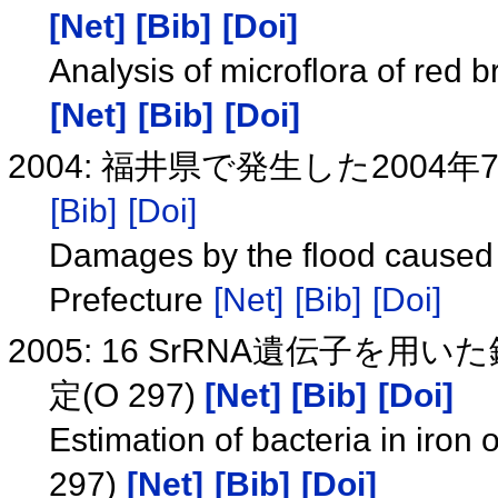
[Net]
[Bib]
[Doi]
Analysis of microflora of red
[Net]
[Bib]
[Doi]
2004: 福井県で発生した200
[Bib]
[Doi]
Damages by the flood caused by
Prefecture
[Net]
[Bib]
[Doi]
2005: 16 SrRNA遺伝子
定(O 297)
[Net]
[Bib]
[Doi]
Estimation of bacteria in iron
297)
[Net]
[Bib]
[Doi]