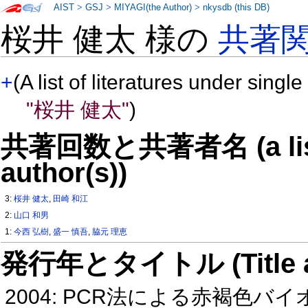
AIST
>
GSJ
>
MIYAGI(the Author)
>
nkysdb (this DB)
桜井 健太 様の
共著
+
(A list of literatures under single
"桜井 健太"
)
共著回数と共著者名 (a list o
author(s))
3:
桜井 健太
,
田崎 和江
2:
山口 和男
1:
今西 弘樹
,
盛一 慎吾
,
脇元 理恵
発行年とタイトル (Title and 
2004: PCR法による赤褐色