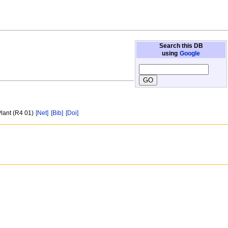
Search this DB
using
Google
Plant (R4 01)
[Net]
[Bib]
[Doi]