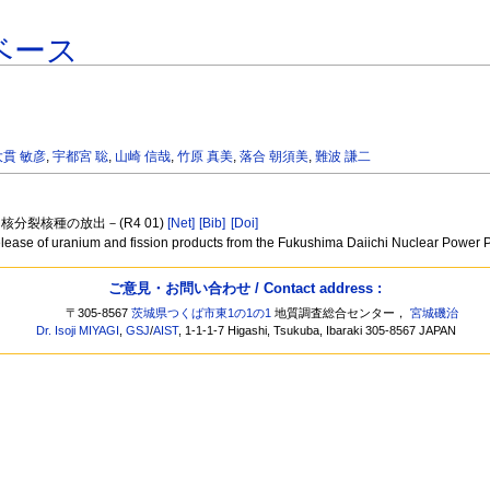
ベース
大貫 敏彦
,
宇都宮 聡
,
山崎 信哉
,
竹原 真美
,
落合 朝須美
,
難波 謙二
分裂核種の放出－(R4 01)
[Net]
[Bib]
[Doi]
 Release of uranium and fission products from the Fukushima Daiichi Nuclear Power 
ご意見・お問い合わせ / Contact address :
〒305-8567
茨城県つくば市東1の1の1
地質調査総合センター，
宮城磯治
Dr. Isoji MIYAGI
,
GSJ
/
AIST
, 1-1-1-7 Higashi, Tsukuba, Ibaraki 305-8567 JAPAN