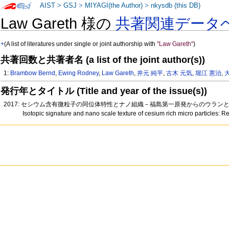
AIST
>
GSJ
>
MIYAGI(the Author)
>
nkysdb (this DB)
Law Gareth 様の
共著関連データ
+
(A list of literatures under single or joint authorship with
"Law Gareth"
)
共著回数と共著者名 (a list of the joint author(s))
1:
Brambow Bernd
,
Ewing Rodney
,
Law Gareth
,
井元 純平
,
古木 元気
,
堀江 憲治
,
発行年とタイトル (Title and year of the issue(s))
2017: セシウム含有微粒子の同位体特性とナノ組織－福島第一原発からのウランと核
Isotopic signature and nano scale texture of cesium rich micro particles: