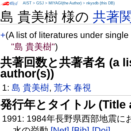
AIST
>
GSJ
>
MIYAGI(the Author)
>
nkysdb (this DB)
島 貴美樹 様の
共著
+
(A list of literatures under single
"島 貴美樹"
)
共著回数と共著者名 (a list o
author(s))
1:
島 貴美樹
,
荒木 春視
発行年とタイトル (Title and 
1991: 1984年長野県西部
水の挙動
[Net]
[Bib]
[Doi]