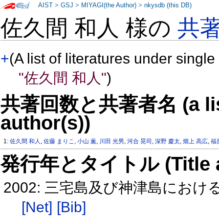
AIST
>
GSJ
>
MIYAGI(the Author)
>
nkysdb (this DB)
佐久間 和人 様の
共
+
(A list of literatures under single
"佐久間 和人"
)
共著回数と共著者名 (a list o
author(s))
1:
佐久間 和人
,
佐藤 まりこ
,
小山 薫
,
川田 光男
,
河合 晃司
,
深野 慶太
,
畑上 高広
,
福
発行年とタイトル (Title and 
2002: 三宅島及び神津島にお
[Net]
[Bib]