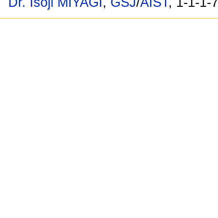
Dr. Isoji MIYAGI
,
GSJ
/
AIST
, 1-1-1-