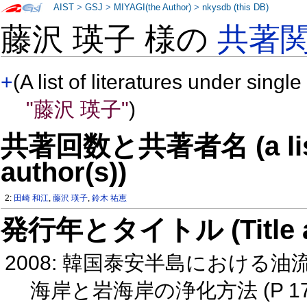
AIST
>
GSJ
>
MIYAGI(the Author)
>
nkysdb (this DB)
藤沢 瑛子 様の
共著
+
(A list of literatures under single
"藤沢 瑛子"
)
共著回数と共著者名 (a list o
author(s))
2:
田崎 和江
,
藤沢 瑛子
,
鈴木 祐恵
発行年とタイトル (Title and 
2008: 韓国泰安半島における油
海岸と岩海岸の浄化方法 (P 17