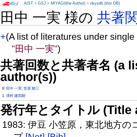
AIST
>
GSJ
>
MIYAGI(the Author)
>
nkysdb (this DB)
田中 一実 様の
共著
+
(A list of literatures under single
"田中 一実"
)
共著回数と共著者名 (a list o
author(s))
8:
田中 一実
,
笠原 順三
1:
津村 建四朗
発行年とタイトル (Title and 
1983: 伊豆 小笠原，東北地
プ
[Net]
[Bib]