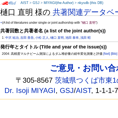
AIST
>
GSJ
>
MIYAGI(the Author)
>
nkysdb (this DB)
樋口 直明 様の
共著関連データベ
+
(A list of literatures under single or joint authorship with
"樋口 直明"
)
共著回数と共著者名 (a list of the joint author(s))
1:
中沢 祐治
,
吉田 善吾
,
小松 正人
,
樋口 直明
,
池田 泰幸
,
浅田 昭
発行年とタイトル (Title and year of the issue(s))
2004: 高精度マルチビーム測深によるダム堆砂量の経年変化測量と評価
[Net]
[Bib]
ご意見・お問い合わせ /
〒305-8567
茨城県つくば市東1
Dr. Isoji MIYAGI
,
GSJ
/
AIST
, 1-1-1-