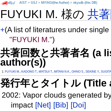
AIST
>
GSJ
>
MIYAGI(the Author)
>
nkysdb (this DB)
FUYUKI M. 様の
共著
+
(A list of literatures under single
"FUYUKI M."
)
共著回数と共著者名 (a list o
author(s))
1:
FUYUKI M.
,
KADONO T.
,
MATSUI T.
,
MITANI N.K.
,
OHNO S.
,
SEKINE Y.
,
SUGITA
発行年とタイトル (Title and 
2002: Vapor clouds generated by 
impact
[Net]
[Bib]
[Doi]