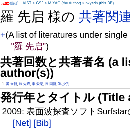
AIST
>
GSJ
>
MIYAGI(the Author)
>
nkysdb (this DB)
羅 先启 様の
共著関
+
(A list of literatures under single
"羅 先启"
)
共著回数と共著者名 (a list o
author(s))
1:
審 来新
,
羅 先启
,
車 愛蘭
,
長 国新
,
馮 少孔
発行年とタイトル (Title and 
2009: 表面波探査ソフトSurf
[Net]
[Bib]