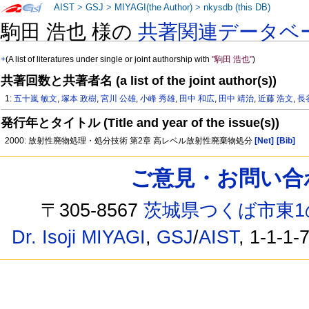
AIST
>
GSJ
>
MIYAGI(the Author)
>
nkysdb (this DB)
駒田 浩也 様の
共著関連データベ
+
(A list of literatures under single or joint authorship with
"駒田 浩也"
)
共著回数と共著者名 (a list of the joint author(s))
1:
五十嵐 敏文
,
塚本 政樹
,
宮川 公雄
,
小峰 秀雄
,
田中 和広
,
田中 靖治
,
近藤 浩文
,
長
発行年とタイトル (Title and year of the issue(s))
2000: 放射性廃物処理・処分技術 第2章 高レベル放射性廃棄物処分
[Net]
[Bib]
ご意見・お問い合わせ /
〒305-8567
茨城県つくば市東1
Dr. Isoji MIYAGI
,
GSJ
/
AIST
, 1-1-1-