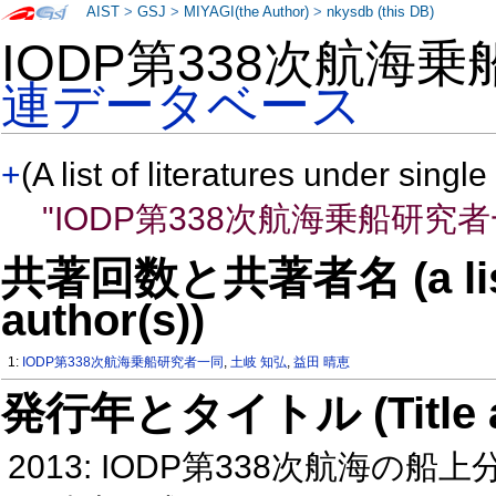
AIST
>
GSJ
>
MIYAGI(the Author)
>
nkysdb (this DB)
IODP第338次航海
連データベース
+
(A list of literatures under single
"IODP第338次航海乗船研究者
共著回数と共著者名 (a list o
author(s))
1:
IODP第338次航海乗船研究者一同
,
土岐 知弘
,
益田 晴恵
発行年とタイトル (Title and 
2013: IODP第338次航海