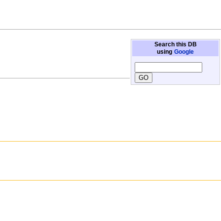
Search this DB
using
Google