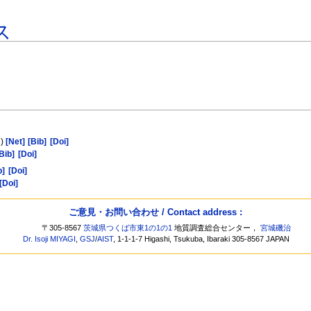
ス
)
[Net]
[Bib]
[Doi]
Bib]
[Doi]
b]
[Doi]
[Doi]
ご意見・お問い合わせ / Contact address :
〒305-8567
茨城県つくば市東1の1の1
地質調査総合センター，
宮城磯治
Dr. Isoji MIYAGI
,
GSJ
/
AIST
, 1-1-1-7 Higashi, Tsukuba, Ibaraki 305-8567 JAPAN