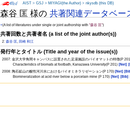
AIST
>
GSJ
>
MIYAGI(the Author)
>
nkysdb (this DB)
森谷 匡 様の
共著関連データベー
+
(A list of literatures under single or joint authorship with
"森谷 匡"
)
共著回数と共著者名 (a list of the joint author(s))
2:
森谷 匡
,
田崎 和江
発行年とタイトル (Title and year of the issue(s))
2007: 金沢大学角間キャンパスに設置された足湯施設のバイオマットの特徴(P 201
Characteristics of biomats at footbath, Kanazawa University(P 201)
[Net]
[
2008: 陶石鉱山の酸性河川水におけるバイオミネラリゼーション(P 170)
[Net]
[Bi
Biomineralization at acid river below a porcelain mine (P 170)
[Net]
[Bib]