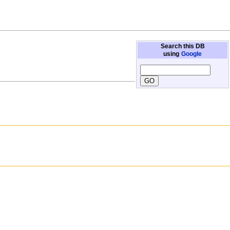
Search this DB
using
Google