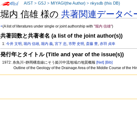
AIST
>
GSJ
>
MIYAGI(the Author)
>
nkysdb (this DB)
堀内 信雄 様の
共著関連データベ
+
(A list of literatures under single or joint authorship with
"堀内 信雄"
)
共著回数と共著者名 (a list of the joint author(s))
1:
今井 文明
,
堀内 信雄
,
堀内 義
,
宮下 忠
,
市野 史明
,
斎藤 豊
,
赤羽 貞幸
発行年とタイトル (Title and year of the issue(s))
1972: 糸魚川−静岡構造線にそう姫川中流地域の地質概報
[Net]
[Bib]
Outline of the Geology of the Drainage Area of the Middle Course of the H