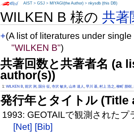
AIST
>
GSJ
>
MIYAGI(the Author)
>
nkysdb (this DB)
WILKEN B 様の
共著
+
(A list of literatures under single
"WILKEN B"
)
共著回数と共著者名 (a list o
author(s))
1:
WILKEN B
,
前沢 洌
,
国分 征
,
寺沢 敏夫
,
山本 達人
,
早川 基
,
村上 浩之
,
柳町 朋樹
,
発行年とタイトル (Title and 
1993: GEOTAILで観測さ
[Net]
[Bib]