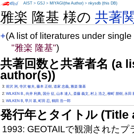
AIST
>
GSJ
>
MIYAGI(the Author)
>
nkysdb (this DB)
雅楽 隆基 様の
共著
+
(A list of literatures under single
"雅楽 隆基"
)
共著回数と共著者名 (a list o
author(s))
3:
前沢 洌
,
寺沢 敏夫
,
藤本 正樹
,
道家 忠義
,
雅楽 隆基
2:
WILKEN B.
,
向井 利典
,
国分 征
,
山本 達人
,
斎藤 義文
,
村上 浩之
,
柳町 朋樹
,
永田 
1:
WILKEN B
,
早川 基
,
町田 忍
,
鶴田 浩一郎
発行年とタイトル (Title and 
1993: GEOTAILで観測さ