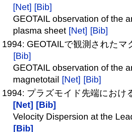
[Net]
[Bib]
GEOTAIL observation of the ani
plasma sheet
[Net]
[Bib]
1994: GEOTAILで観測さ
[Bib]
GEOTAIL observation of the an
magnetotail
[Net]
[Bib]
1994: プラズモイド先端における粒
[Net]
[Bib]
Velocity Dispersion at the Le
[Bib]