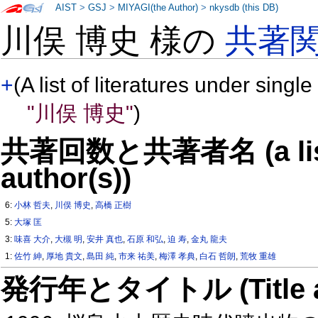
AIST
>
GSJ
>
MIYAGI(the Author)
>
nkysdb (this DB)
川俣 博史 様の
共著
+
(A list of literatures under single
"川俣 博史"
)
共著回数と共著者名 (a list o
author(s))
6:
小林 哲夫
,
川俣 博史
,
高橋 正樹
5:
大塚 匡
3:
味喜 大介
,
大槻 明
,
安井 真也
,
石原 和弘
,
迫 寿
,
金丸 龍夫
1:
佐竹 紳
,
厚地 貴文
,
島田 純
,
市来 祐美
,
梅澤 孝典
,
白石 哲朗
,
荒牧 重雄
発行年とタイトル (Title and 