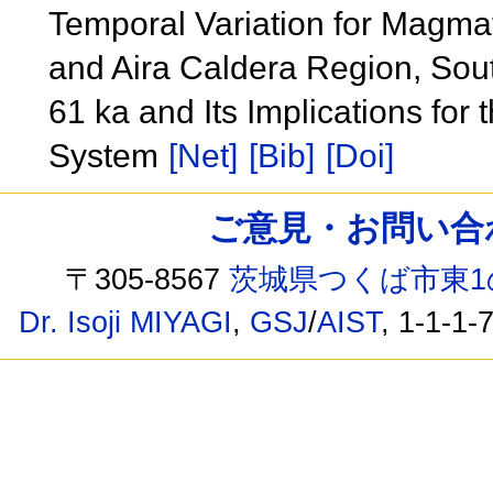
Temporal Variation for Magma
and Aira Caldera Region, Sou
61 ka and Its Implications fo
System
[Net]
[Bib]
[Doi]
ご意見・お問い合わせ /
〒305-8567
茨城県つくば市東1
Dr. Isoji MIYAGI
,
GSJ
/
AIST
, 1-1-1-