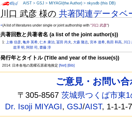
AIST
>
GSJ
>
MIYAGI(the Author)
>
nkysdb (this DB)
川口 武彦 様の
共著関連データベ
+
(A list of literatures under single or joint authorship with
"川口 武彦"
)
共著回数と共著者名 (a list of the joint author(s))
1:
上條 信彦
,
亀井 英希
,
仁木 康治
,
冨田 尚夫
,
大森 隆志
,
宮本 達希
,
島田 和高
,
川口
道澤 明
,
阿部 司
,
齋藤 淳
発行年とタイトル (Title and year of the issue(s))
2014: 日本各地の黒曜石原産地推定
[Net]
[Bib]
ご意見・お問い合わせ /
〒305-8567
茨城県つくば市東1
Dr. Isoji MIYAGI
,
GSJ
/
AIST
, 1-1-1-