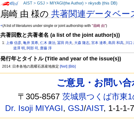
AIST
>
GSJ
>
MIYAGI(the Author)
>
nkysdb (this DB)
扇崎 由 様の
共著関連データベー
+
(A list of literatures under single or joint authorship with
"扇崎 由"
)
共著回数と共著者名 (a list of the joint author(s))
1:
上條 信彦
,
亀井 英希
,
仁木 康治
,
冨田 尚夫
,
大森 隆志
,
宮本 達希
,
島田 和高
,
川口
道澤 明
,
阿部 司
,
齋藤 淳
発行年とタイトル (Title and year of the issue(s))
2014: 日本各地の黒曜石原産地推定
[Net]
[Bib]
ご意見・お問い合わせ /
〒305-8567
茨城県つくば市東1
Dr. Isoji MIYAGI
,
GSJ
/
AIST
, 1-1-1-